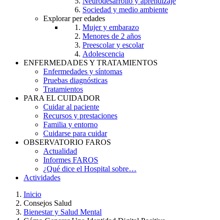
Neurodesarrollo y aprendizaje
Sociedad y medio ambiente
Explorar per edades
Mujer y embarazo
Menores de 2 años
Preescolar y escolar
Adolescencia
ENFERMEDADES Y TRATAMIENTOS
Enfermedades y síntomas
Pruebas diagnósticas
Tratamientos
PARA EL CUIDADOR
Cuidar al paciente
Recursos y prestaciones
Familia y entorno
Cuidarse para cuidar
OBSERVATORIO FAROS
Actualidad
Informes FAROS
¿Qué dice el Hospital sobre…
Actividades
Inicio
Consejos Salud
Breadcrumb
Bienestar y Salud Mental