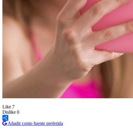
Like
7
Dislike
0
Añadir como fuente preferida
Share