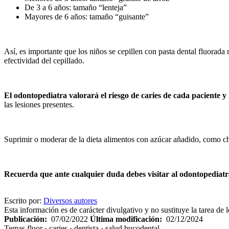
De 3 a 6 años: tamaño “lenteja”
Mayores de 6 años: tamaño “guisante”
Así, es importante que los niños se cepillen con pasta dental fluorada
efectividad del cepillado.
El odontopediatra valorará el riesgo de caries de cada paciente y
las lesiones presentes.
Suprimir o moderar de la dieta alimentos con azúcar añadido, como chuc
Recuerda que ante cualquier duda debes visitar al odontopediatr
Escrito por:
Diversos autores
Esta información es de carácter divulgativo y no sustituye la tarea de 
Publicación:
07/02/2022
Última modificación:
02/12/2024
Temas
fluor · caries · dentista · salud bucodental