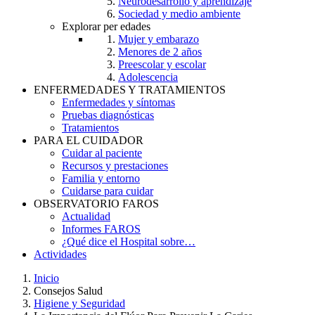
Neurodesarrollo y aprendizaje
Sociedad y medio ambiente
Explorar per edades
Mujer y embarazo
Menores de 2 años
Preescolar y escolar
Adolescencia
ENFERMEDADES Y TRATAMIENTOS
Enfermedades y síntomas
Pruebas diagnósticas
Tratamientos
PARA EL CUIDADOR
Cuidar al paciente
Recursos y prestaciones
Familia y entorno
Cuidarse para cuidar
OBSERVATORIO FAROS
Actualidad
Informes FAROS
¿Qué dice el Hospital sobre…
Actividades
Inicio
Consejos Salud
Breadcrumb
Higiene y Seguridad