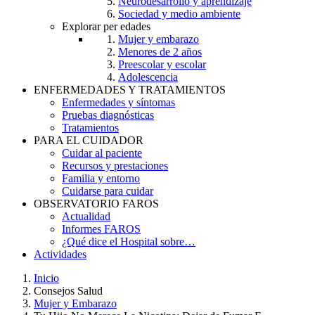
Neurodesarrollo y aprendizaje
Sociedad y medio ambiente
Explorar per edades
Mujer y embarazo
Menores de 2 años
Preescolar y escolar
Adolescencia
ENFERMEDADES Y TRATAMIENTOS
Enfermedades y síntomas
Pruebas diagnósticas
Tratamientos
PARA EL CUIDADOR
Cuidar al paciente
Recursos y prestaciones
Familia y entorno
Cuidarse para cuidar
OBSERVATORIO FAROS
Actualidad
Informes FAROS
¿Qué dice el Hospital sobre…
Actividades
Inicio
Consejos Salud
Breadcrumb
Mujer y Embarazo