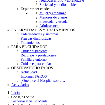
Neurodesarrollo y aprendizaje
Sociedad y medio ambiente
Explorar per edades
Mujer y embarazo
Menores de 2 años
Preescolar y escolar
Adolescencia
ENFERMEDADES Y TRATAMIENTOS
Enfermedades y síntomas
Pruebas diagnósticas
Tratamientos
PARA EL CUIDADOR
Cuidar al paciente
Recursos y prestaciones
Familia y entorno
Cuidarse para cuidar
OBSERVATORIO FAROS
Actualidad
Informes FAROS
¿Qué dice el Hospital sobre…
Actividades
Inicio
Consejos Salud
Breadcrumb
Bienestar y Salud Mental