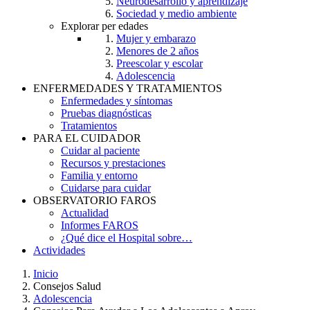
Neurodesarrollo y aprendizaje
Sociedad y medio ambiente
Explorar per edades
Mujer y embarazo
Menores de 2 años
Preescolar y escolar
Adolescencia
ENFERMEDADES Y TRATAMIENTOS
Enfermedades y síntomas
Pruebas diagnósticas
Tratamientos
PARA EL CUIDADOR
Cuidar al paciente
Recursos y prestaciones
Familia y entorno
Cuidarse para cuidar
OBSERVATORIO FAROS
Actualidad
Informes FAROS
¿Qué dice el Hospital sobre…
Actividades
Inicio
Consejos Salud
Breadcrumb
Adolescencia